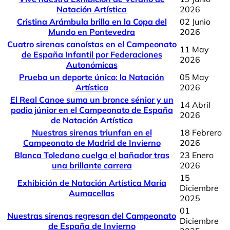
Natación Artística
2026
Cristina Arámbula brilla en la Copa del
02 Junio
Mundo en Pontevedra
2026
Cuatro sirenas canoístas en el Campeonato
11 May
de España Infantil por Federaciones
2026
Autonómicas
Prueba un deporte único: la Natación
05 May
Artística
2026
El Real Canoe suma un bronce sénior y un
14 Abril
podio júnior en el Campeonato de España
2026
de Natación Artística
Nuestras sirenas triunfan en el
18 Febrero
Campeonato de Madrid de Invierno
2026
Blanca Toledano cuelga el bañador tras
23 Enero
una brillante carrera
2026
15
Exhibición de Natación Artística María
Diciembre
Aumacellas
2025
01
Nuestras sirenas regresan del Campeonato
Diciembre
de España de Invierno