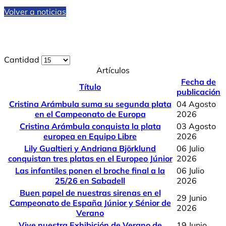
Volver a noticias
Cantidad
Artículos
Fecha de
Título
publicación
Cristina Arámbula suma su segunda plata
04 Agosto
en el Campeonato de Europa
2026
Cristina Arámbula conquista la plata
03 Agosto
europea en Equipo Libre
2026
Lily Gualtieri y Andriana Björklund
06 Julio
conquistan tres platas en el Europeo Júnior
2026
Las infantiles ponen el broche final a la
06 Julio
25/26 en Sabadell
2026
Buen papel de nuestras sirenas en el
29 Junio
Campeonato de España Júnior y Sénior de
2026
Verano
Vive nuestra Exhibición de Verano de
19 Junio