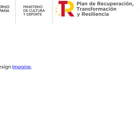
esign
Imagine
.