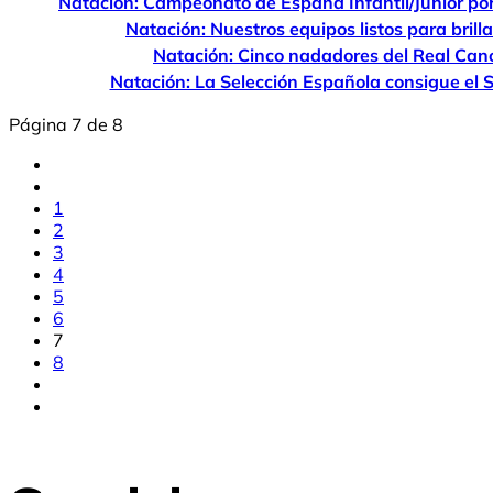
Natación: Campeonato de España Infantil/Júnior p
Natación: Nuestros equipos listos para bril
Natación: Cinco nadadores del Real Can
Natación: La Selección Española consigue el
Página 7 de 8
1
2
3
4
5
6
7
8