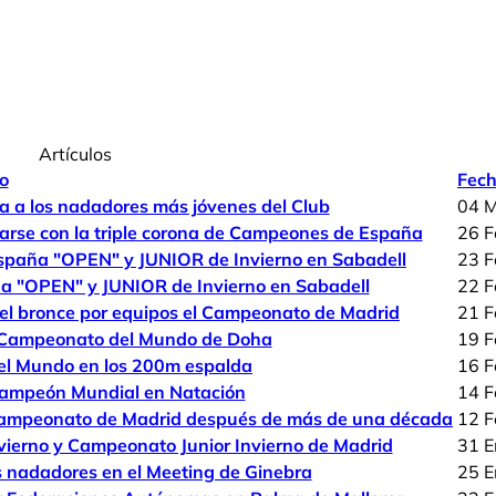
Artículos
lo
Fech
ra a los nadadores más jóvenes del Club
04 
zarse con la triple corona de Campeones de España
26 F
España "OPEN" y JUNIOR de Invierno en Sabadell
23 F
ña "OPEN" y JUNIOR de Invierno en Sabadell
22 F
 el bronce por equipos el Campeonato de Madrid
21 F
el Campeonato del Mundo de Doha
19 F
l Mundo en los 200m espalda
16 F
campeón Mundial en Natación
14 F
el Campeonato de Madrid después de más de una década
12 F
nvierno y Campeonato Junior Invierno de Madrid
31 E
s nadadores en el Meeting de Ginebra
25 E