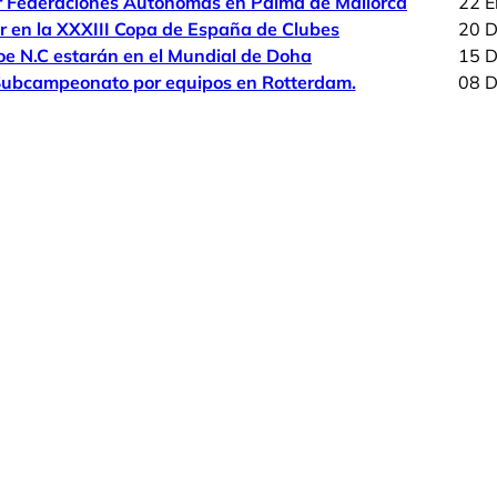
or Federaciones Autónomas en Palma de Mallorca
22 E
lar en la XXXIII Copa de España de Clubes
20 D
oe N.C estarán en el Mundial de Doha
15 D
 Subcampeonato por equipos en Rotterdam.
08 D