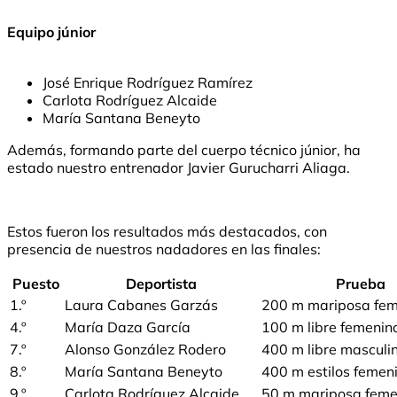
Equipo júnior
José Enrique Rodríguez Ramírez
Carlota Rodríguez Alcaide
María Santana Beneyto
Además, formando parte del cuerpo técnico júnior, ha
estado nuestro entrenador Javier Gurucharri Aliaga.
Estos fueron los resultados más destacados, con
presencia de nuestros nadadores en las finales:
Puesto
Deportista
Prueba
1.º
Laura Cabanes Garzás
200 m mariposa fem
4.º
María Daza García
100 m libre femenin
7.º
Alonso González Rodero
400 m libre masculi
8.º
María Santana Beneyto
400 m estilos femen
9.º
Carlota Rodríguez Alcaide
50 m mariposa feme