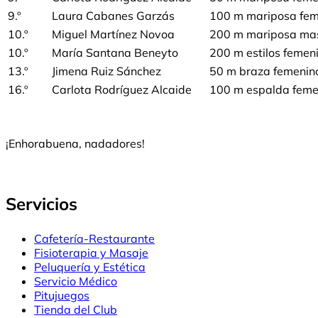
9.º
Laura Cabanes Garzás
100 m mariposa fem
10.º
Miguel Martínez Novoa
200 m mariposa mas
10.º
María Santana Beneyto
200 m estilos femen
13.º
Jimena Ruiz Sánchez
50 m braza femenin
16.º
Carlota Rodríguez Alcaide
100 m espalda feme
¡Enhorabuena, nadadores!
Servicios
Cafetería-Restaurante
Fisioterapia y Masaje
Peluquería y Estética
Servicio Médico
Pitujuegos
Tienda del Club