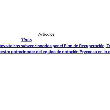
Artículos
Título
otovoltaicas subvencionadas por el Plan de Recuperación, T
estro patrocinador del equipo de natación Pryconsa en la 