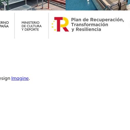
esign
Imagine
.