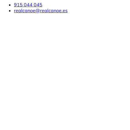
915 044 045
realcanoe@realcanoe.es